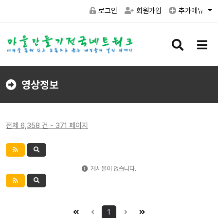
로그인
회원가입
추가메뉴
검
메
색
뉴
버
버
튼
튼
영상정보
전체 6,358 건 - 371 페이지
게시물이 없습니다.
1