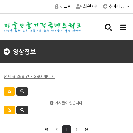
로그인
회원가입
추가메뉴
검
메
색
뉴
버
버
튼
튼
영상정보
전체 6,358 건 - 380 페이지
게시물이 없습니다.
1