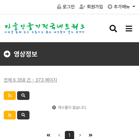
로그인
회원가입
추가메뉴
검
메
색
뉴
버
버
튼
튼
영상정보
전체 6,358 건 - 373 페이지
게시물이 없습니다.
1