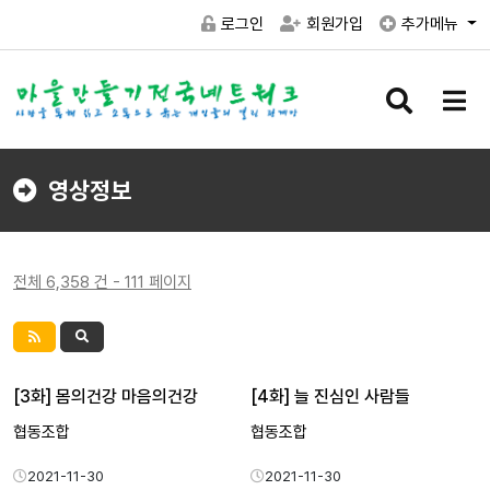
로그인
회원가입
추가메뉴
검
메
색
뉴
버
버
튼
튼
영상정보
전체 6,358 건 - 111 페이지
[3화] 몸의건강 마음의건강
[4화] 늘 진심인 사람들
협동조합
협동조합
2021-11-30
2021-11-30