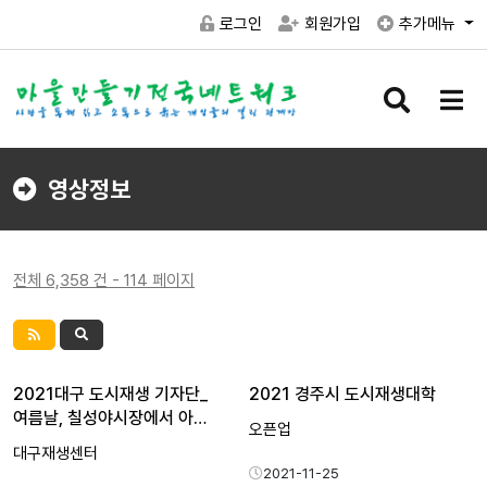
로그인
회원가입
추가메뉴
검
메
색
뉴
버
버
튼
튼
영상정보
전체 6,358 건 - 114 페이지
2021대구 도시재생 기자단_
2021 경주시 도시재생대학
여름날, 칠성야시장에서 아…
오픈업
대구재생센터
2021-11-25