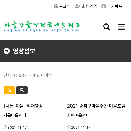
로그인
회원가입
추가메뉴
검
메
색
뉴
버
버
튼
튼
영상정보
전체 6,358 건 - 118 페이지
[나는, 마을] 티저영상
2021 송파구마을주간 마을포럼
서울마을센터
송파마을센터
2021-11-17
2021-11-17