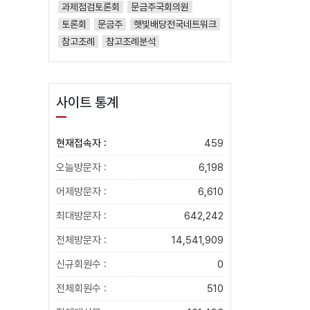
과제점검토론회
문금주국회의원
토론회
문금주
햇빛배당전국네트워크
참고조례
참고조례분석
사이트 통계
현재접속자 :
459
오늘방문자 :
6,198
어제방문자 :
6,610
최대방문자 :
642,242
전체방문자 :
14,541,909
신규회원수 :
0
전체회원수 :
510