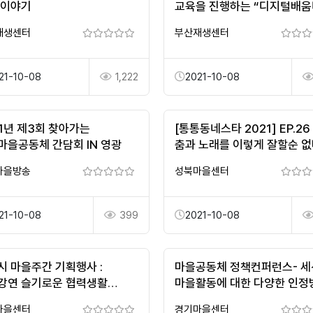
 이야기
교육을 진행하는 “디지털배움
재생센터
부산재생센터
21-10-08
1,222
2021-10-08
21년 제3회 찾아가는
[통통동네스타 2021] EP.26 
마을공동체 간담회 IN 영광
춤과 노래를 이렇게 잘할순 
마을방송
성북마을센터
21-10-08
399
2021-10-08
시 마을주간 기획행사 :
마을공동체 정책컨퍼런스- 세션
강연 슬기로운 협력생활
마을활동에 대한 다양한 인정
at.민관)
마련을 위한 토론회
마을센터
경기마을센터