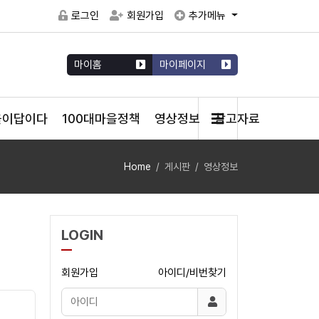
로그인
회원가입
추가메뉴
마이홈
마이페이지
을이답이다
100대마을정책
영상정보
참고자료
Home
게시판
영상정보
LOGIN
회원가입
아이디/비번찾기