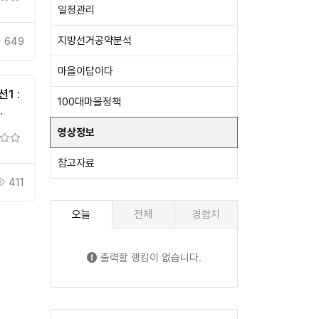
일정관리
지방선거공약분석
649
마을이답이다
1 :
100대마을정책
미나
영상정보
참고자료
411
오늘
전체
경험치
출력할 랭킹이 없습니다.