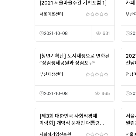
[2021 서울마을주간 기획포럼 1]
카페
서울마을센터
부산
2021-10-08
631
20
[청년기획단] 도시재생으로 변화된
20
“장림생태공원과 장림포구”
전남
부산재생센터
전남
2021-10-08
465
20
[제3회 대한민국 사회적경제
서울
박람회] 개막식 문재인 대통령
열린
서면축사 대독
(Fe
사회적기업진흥원
서울