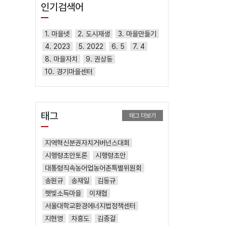
인기검색어
1. 마을넷
2. 도시재생
3. 마을만들기
4. 2023
5. 2022
6. 5
7. 4
8. 마을자치
9. 권상동
10. 경기마을센터
태그
태그 더보기
지역혁신분권자치거버넌스대회
시행령초안토론
시행령초안
대통령직속농어업농어촌특별위원회
송원규
송재일
김동규
햇빛소득마을
이재협
서울대학교환경에너지법정책센터
지현영
차흥도
김종걸