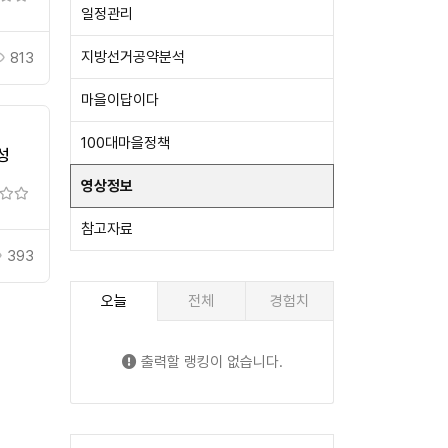
일정관리
지방선거공약분석
813
마을이답이다
100대마을정책
성
영상정보
참고자료
393
오늘
전체
경험치
출력할 랭킹이 없습니다.