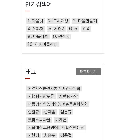
인기검색어
1. 마을넷
2. 도시재생
3. 마을만들기
4. 2023
5. 2022
6. 5
7. 4
8. 마을자치
9. 권상동
10. 경기마을센터
태그
태그 더보기
지역혁신분권자치거버넌스대회
시행령초안토론
시행령초안
대통령직속농어업농어촌특별위원회
송원규
송재일
김동규
햇빛소득마을
이재협
서울대학교환경에너지법정책센터
지현영
차흥도
김종걸