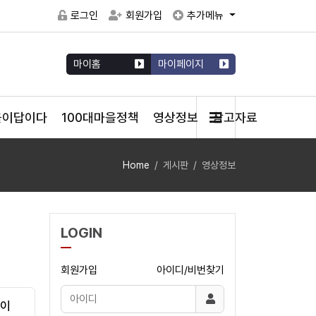
로그인
회원가입
추가메뉴
마이홈
마이페이지
을이답이다
100대마을정책
영상정보
참고자료
Home
게시판
영상정보
LOGIN
회원가입
아이디/비번찾기
육이