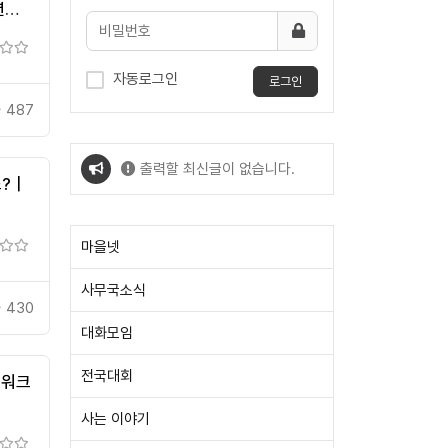
션
자동로그인
로그인
487
출력할 최신글이 없습니다.
죠?｜
출력할 최신글이 없습니다.
마을넷
사무국소식
430
대화모임
전국대회
트워크
사는 이야기