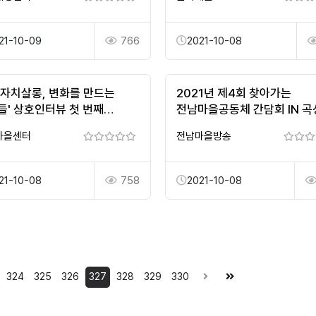
21-10-09
766
2021-10-08
성자치살롱, 변화를 만드는
2021년 제4회 찾아가는
들' 상호인터뷰 첫 번째
전남마을공동체 간담회 IN 곡
기- 화성시마을자치센터
마을센터
전남마을방송
자치팀 강인혜의 이…
21-10-08
758
2021-10-08
324
325
326
327
328
329
330