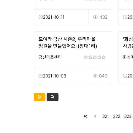
2021-10-11
402
20
모여라 금산 시즌2, 우리마을
'화
정원을 만들었어요. (장대1리)
사람
이야
금산마을센터
화성
주민
2021-10-08
843
20
321
322
323