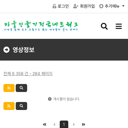
로그인
회원가입
추가메뉴
검
메
색
뉴
버
버
튼
튼
영상정보
전체 6,358 건 - 284 페이지
게시물이 없습니다.
1