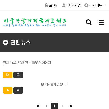
로그인
회원가입
추가메뉴
검
메
색
뉴
버
버
튼
튼
관련 뉴스
전체 144,633 건 - 9583 페이지
게시물이 없습니다.
1