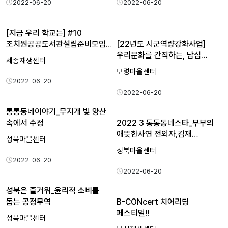
2022-06-20
2022-06-20
[지금 우리 학교는] #10
조치원공공도서관설립준비모임…
[22년도 시군역량강화사업]
우리문화를 간직하는, 남심…
세종재생센터
보령마을센터
2022-06-20
2022-06-20
통통동네이야기_무지개 빛 양산
속에서 수정
2022 3 통통동네스타_부부의
애뜻한사연 전외자,김재…
성북마을센터
성북마을센터
2022-06-20
2022-06-20
성북은 즐거워_윤리적 소비를
돕는 공정무역
B-CONcert 치어리딩
페스티벌!!
성북마을센터