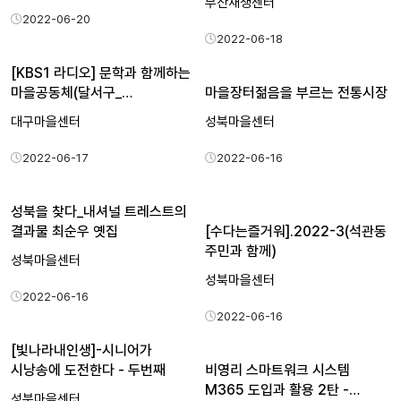
부산재생센터
2022-06-20
2022-06-18
[KBS1 라디오] 문학과 함께하는
마을공동체(달서구_…
마을장터젊음을 부르는 전통시장
대구마을센터
성북마을센터
2022-06-17
2022-06-16
성북을 찾다_내셔널 트레스트의
결과물 최순우 옛집
[수다는즐거워].2022-3(석관동
주민과 함께)
성북마을센터
성북마을센터
2022-06-16
2022-06-16
[빛나라내인생]-시니어가
시낭송에 도전한다 - 두번째
비영리 스마트워크 시스템
M365 도입과 활용 2탄 -…
성북마을센터