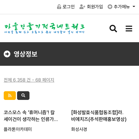
로그인
회원가입
추가메뉴
검
메
색
뉴
버
버
튼
튼
영상정보
전체 6,358 건 - 68 페이지
코스모스 속 '휴머니즘'! 칼
[화성발효식품협동조합]라.
세이건이 생각하는 인류가…
비에치즈(추석판매홍보영상)
플라톤아카데미
화성사경