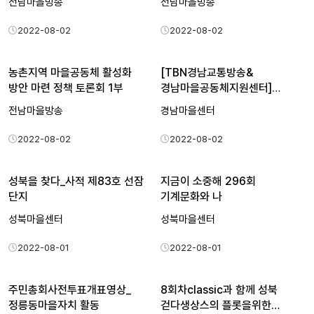
전남마을방송
전남마을방송
2022-08-02
2022-08-02
농촌지역 마을공동체 활성화
[TBN경남교통방송&
방안 마련 정책 토론회 1부
경남마을공동체지원센터]
함께해서 좋…
전남마을방송
경남마을센터
2022-08-02
2022-08-02
성북을 찾다_사적 제83호 선잠
지금이 소중해 296회
단지
기계문화와 나
성북마을센터
성북마을센터
2022-08-01
2022-08-01
주민총회사전투표개표영상_
8회차classic과 함께 성북
정릉동마을자치 활동
걷다생상스의 플롯을위한…