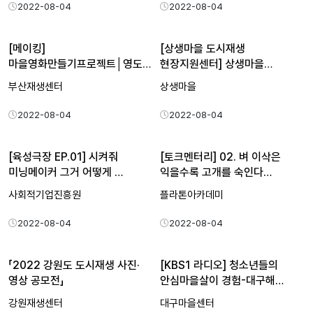
2022-08-04
2022-08-04
[메이킹]
[상생마을 도시재생
마을영화만들기프로젝트│영도
현장지원센터] 상생마을
깡깡이마을 이야기…
도시재생 아…
부산재생센터
상생마을
2022-08-04
2022-08-04
[육성극장 EP.01] 시켜줘
[토크멘터리] 02. 벼 이삭은
미닝메이커 그거 어떻게 …
익을수록 고개를 숙인다…
사회적기업진흥원
플라톤아카데미
2022-08-04
2022-08-04
「2022 강원도 도시재생 사진·
[KBS1 라디오] 청소년들의
영상 공모전」
안심마을살이 경험-대구해…
강원재생센터
대구마을센터