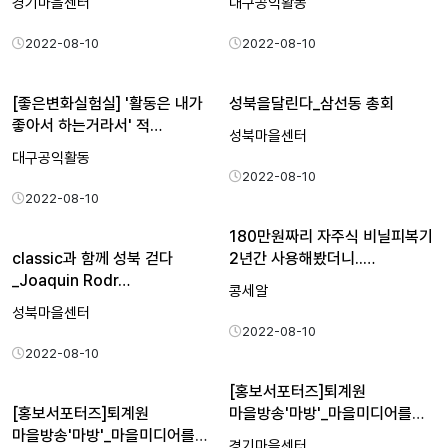
경기마을센터
대구공익활동
2022-08-10
2022-08-10
[좋은변화실험실] '활동은 내가
성북을달린다_삼선동 총회
좋아서 하는거라서' 적…
성북마을센터
대구공익활동
2022-08-10
2022-08-10
180만원짜리 자주식 비닐피복기
classic과 함께 성북 걷다
2년간 사용해봤더니..…
_Joaquin Rodr…
콩세알
성북마을센터
2022-08-10
2022-08-10
[홍보서포터즈]퇴계원
[홍보서포터즈]퇴계원
마을방송'마방'_마을미디어를
마을방송'마방'_마을미디어를
이야…
경기마을센터