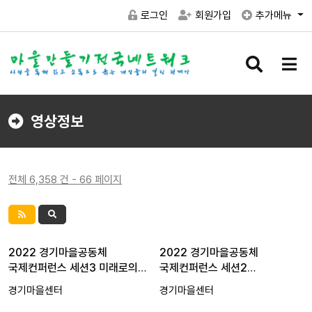
로그인
회원가입
추가메뉴
검
메
색
뉴
버
버
튼
튼
영상정보
전체 6,358 건 - 66 페이지
2022 경기마을공동체
2022 경기마을공동체
국제컨퍼런스 세션3 미래로의
국제컨퍼런스 세션2
전…
'지속가능한…
경기마을센터
경기마을센터