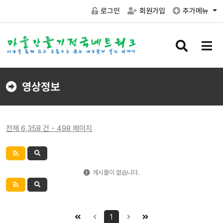
로그인
회원가입
추가메뉴
검
메
색
뉴
버
버
튼
튼
영상정보
전체 6,358 건 - 498 페이지
게시물이 없습니다.
1