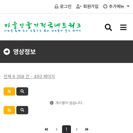
로그인
회원가입
추가메뉴
검
메
색
뉴
버
버
튼
튼
영상정보
전체 6,358 건 - 493 페이지
게시물이 없습니다.
1