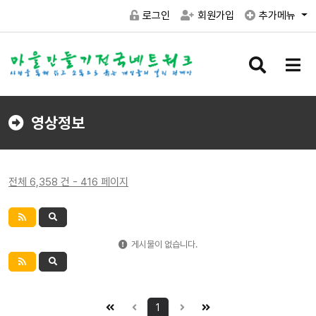
로그인
회원가입
추가메뉴
검
메
색
뉴
버
버
튼
튼
영상정보
전체 6,358 건 - 416 페이지
게시물이 없습니다.
1