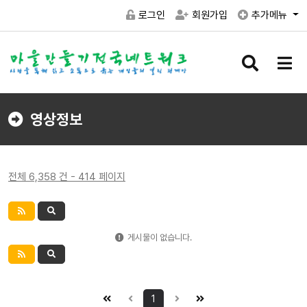
로그인
회원가입
추가메뉴
검
메
색
뉴
버
버
튼
튼
영상정보
전체 6,358 건 - 414 페이지
게시물이 없습니다.
1