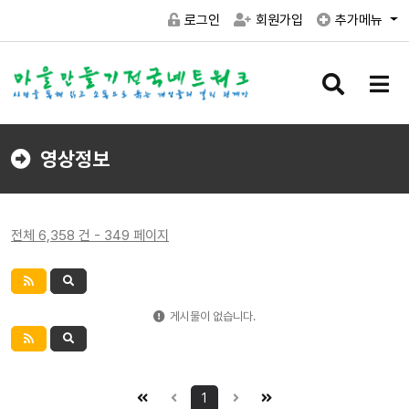
로그인
회원가입
추가메뉴
검
메
색
뉴
버
버
튼
튼
영상정보
전체 6,358 건 - 349 페이지
게시물이 없습니다.
1