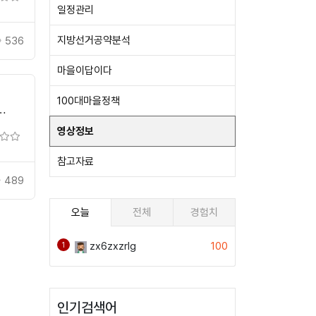
일정관리
지방선거공약분석
536
마을이답이다
100대마을정책
영상정보
참고자료
489
오늘
전체
경험치
zx6zxzrlg
100
1
인기검색어