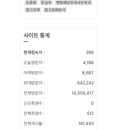
토론회
문금주
햇빛배당전국네트워크
참고조례
참고조례분석
사이트 통계
현재접속자 :
366
오늘방문자 :
4,186
어제방문자 :
8,687
최대방문자 :
642,242
전체방문자 :
14,559,417
신규회원수 :
0
전체회원수 :
512
전체게시물 :
161,493