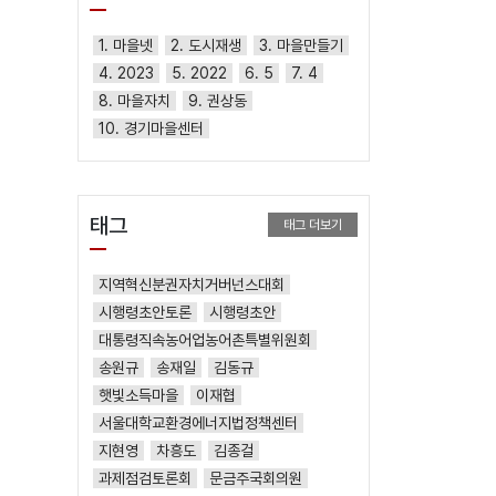
1. 마을넷
2. 도시재생
3. 마을만들기
4. 2023
5. 2022
6. 5
7. 4
8. 마을자치
9. 권상동
10. 경기마을센터
태그
태그 더보기
지역혁신분권자치거버넌스대회
시행령초안토론
시행령초안
대통령직속농어업농어촌특별위원회
송원규
송재일
김동규
햇빛소득마을
이재협
서울대학교환경에너지법정책센터
지현영
차흥도
김종걸
과제점검토론회
문금주국회의원