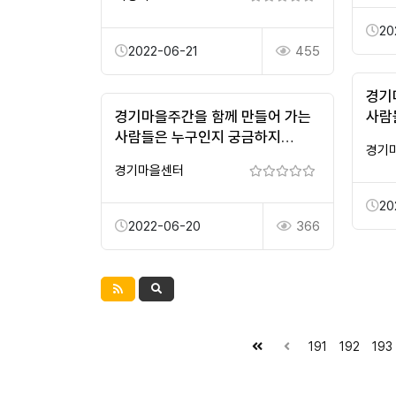
20
2022-06-21
455
경기
경기마을주간을 함께 만들어 가는
사람
사람들은 누구인지 궁금하지
않으
경기
않으세요? #추진위원첫회의
#2
경기마을센터
#2022경기마을주간
20
2022-06-20
366
191
192
193