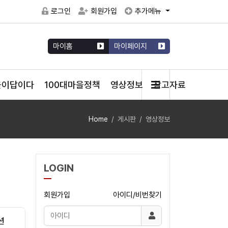
로그인
회원가입
추가메뉴
마이홈
마이페이지
을이답이다
100대마을정책
영상정보
참고자료
Home
게시판
영상정보
LOGIN
회원가입
아이디/비번찾기
션