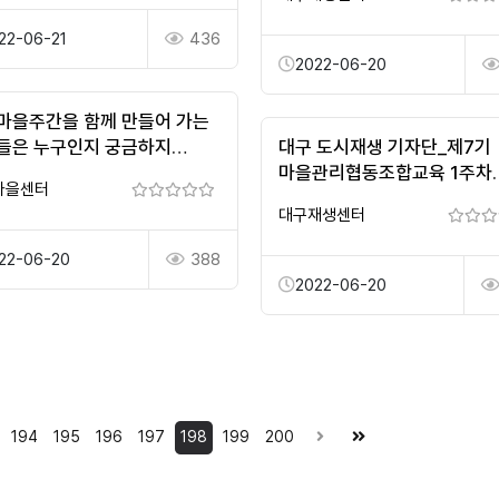
22-06-21
436
2022-06-20
마을주간을 함께 만들어 가는
들은 누구인지 궁금하지
대구 도시재생 기자단_제7기
세요? #추진위원첫회의
마을관리협동조합교육 1주차
마을센터
022경기마을주간
교육현장_황예지 기자
대구재생센터
22-06-20
388
2022-06-20
194
195
196
197
198
199
200