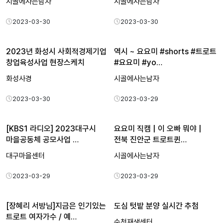
시골에사는남자
시골에사는남자
2023-03-30
2023-03-30
2023년 화성시 사회적경제기업
역시 ~ 요요미 #shorts #트로트
창업육성사업 현장스케치
#요요미 #yo…
화성사경
시골에사는남자
2023-03-30
2023-03-29
[KBS1 라디오] 2023대구시
요요미 직캠 | 이 오빠 뭐야 |
마을공동체 공모사업 …
전북 진안군 트로트퀸…
대구마을센터
시골에사는남자
2023-03-29
2023-03-29
[장혜리 서방님]지금은 인기있는
도심 텃밭 분양 실시간 추첨
트로트 여자가수 / 예…
순천재생센터