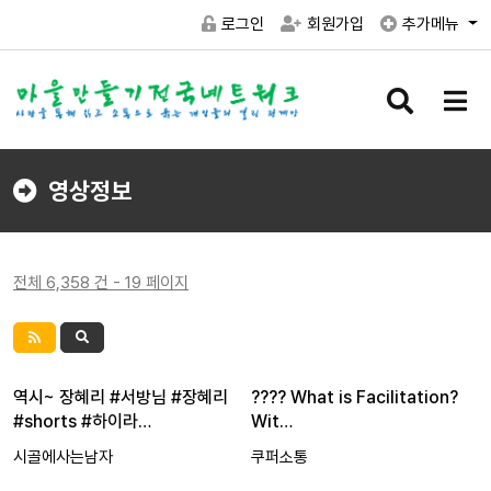
로그인
회원가입
추가메뉴
검
메
색
뉴
버
버
튼
튼
영상정보
전체 6,358 건 - 19 페이지
역시~ 장혜리 #서방님 #장혜리
???? What is Facilitation?
#shorts #하이라…
Wit…
시골에사는남자
쿠퍼소통