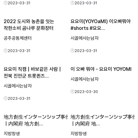
2023-03-31
2023-03-31
2022 도시와 농촌을 잇는
요요미(YOYOaMI) 이오빠뭐야
착한소비 곰나루 문화장터
#shorts #요요…
공주공동체센터
시골에사는남자
2023-03-31
2023-03-31
요요미 직캠 | 바보같은 사람 |
이 오빠 뭐야 - 요요미 YOYOMI
전북 진안군 트롯퀸즈…
시골에사는남자
시골에사는남자
2023-03-30
2023-03-31
地方創生インターンシップ事例紹介①（滋賀県）
地方創生インターンシップ事例
｜内閣府 地方創…
｜内閣府 地…
지방창생
지방창생