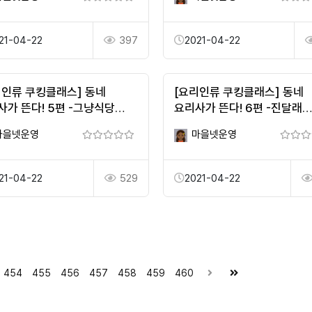
21-04-22
397
2021-04-22
리인류 쿠킹클래스] 동네
[요리인류 쿠킹클래스] 동네
사가 뜬다! 5편 -그냥식당
요리사가 뜬다! 6편 -진달래
영-
윤남순-
마을넷운영
마을넷운영
21-04-22
529
2021-04-22
454
455
456
457
458
459
460