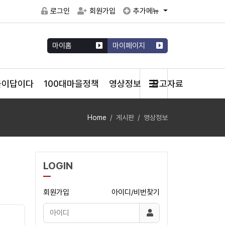
로그인
회원가입
추가메뉴
마이홈
마이페이지
을이답이다
100대마을정책
영상정보
참고자료
Home
게시판
영상정보
LOGIN
회원가입
아이디/비번찾기