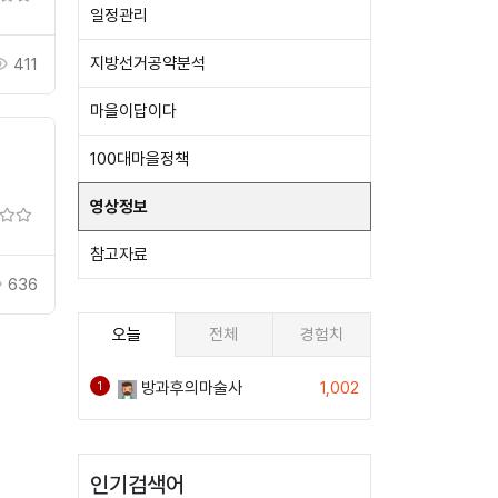
일정관리
지방선거공약분석
411
마을이답이다
100대마을정책
영상정보
참고자료
636
오늘
전체
경험치
방과후의마술사
1,002
1
인기검색어