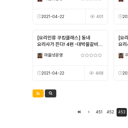
2021-04-22
401
20
[요리인류 쿠킹클래스] 동네
[요
요리사가 뜬다! 4편 -대박물갈비
요리
주정민-
김지
마을넷운영
2021-04-22
468
20
451
452
453