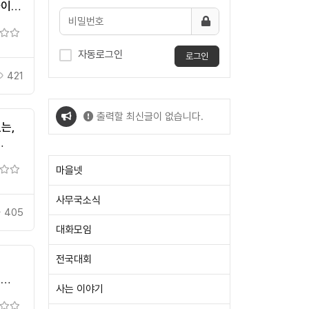
라이브
자동로그인
로그인
421
출력할 최신글이 없습니다.
는,
출력할 최신글이 없습니다.
마을넷
사무국소식
405
대화모임
전국대회
식
사는 이야기