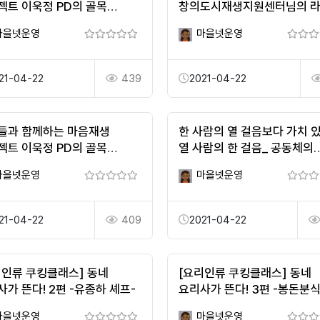
젝트 이욱정 PD의 골목
창의도시재생지원센터님의 
쇼_2편(임경선 작가)
방송
마을넷운영
마을넷운영
21-04-22
439
2021-04-22
들과 함께하는 마음재생
한 사람의 열 걸음보다 가치 있
젝트 이욱정 PD의 골목
열 사람의 한 걸음_ 공동체의
쇼_4편(김금희 작가)
필요성
마을넷운영
마을넷운영
21-04-22
409
2021-04-22
리인류 쿠킹클래스] 동네
[요리인류 쿠킹클래스] 동네
가 뜬다! 2편 -유종하 셰프-
요리사가 뜬다! 3편 -봉돈분
김봉순-
마을넷운영
마을넷운영