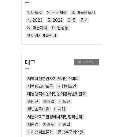
1. 마을넷
2. 도시재생
3. 마을만들기
4. 2023
5. 2022
6. 5
7. 4
8. 마을자치
9. 권상동
10. 경기마을센터
태그
태그 더보기
지역혁신분권자치거버넌스대회
시행령초안토론
시행령초안
대통령직속농어업농어촌특별위원회
송원규
송재일
김동규
햇빛소득마을
이재협
서울대학교환경에너지법정책센터
지현영
차흥도
김종걸
과제점검토론회
문금주국회의원