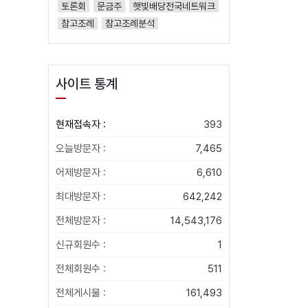
토론회
문금주
햇빛배당전국네트워크
참고조례
참고조례분석
사이트 통계
현재접속자 :
393
오늘방문자 :
7,465
어제방문자 :
6,610
최대방문자 :
642,242
전체방문자 :
14,543,176
신규회원수 :
1
전체회원수 :
511
전체게시물 :
161,493