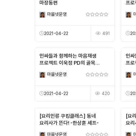
마장동편
프로
토크
마을넷운영
2021-04-22
491
20
인싸들과 함께하는 마음재생
인싸
프로젝트 이욱정 PD의 골목
프로
토크쇼_3편(박홍인 편집장)
토크
마을넷운영
2021-04-22
420
20
[요리인류 쿠킹클래스] 동네
[요
요리사가 뜬다! -한상훈 셰프-
요리사
마을넷운영