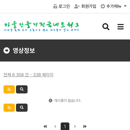
로그인
회원가입
추가메뉴
검
메
색
뉴
버
버
튼
튼
영상정보
전체 6,358 건 - 338 페이지
게시물이 없습니다.
1