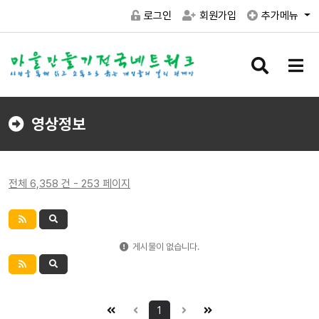
로그인
회원가입
추가메뉴
검
메
색
뉴
버
버
튼
튼
영상정보
전체 6,358 건 - 253 페이지
게시물이 없습니다.
1