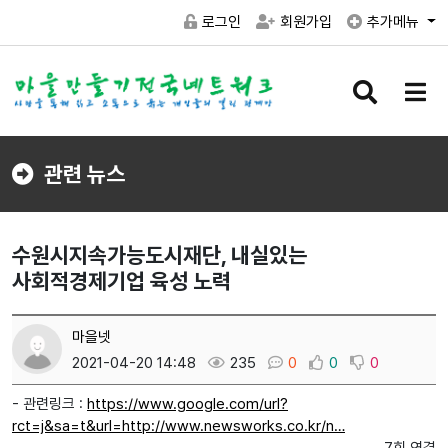
로그인
회원가입
추가메뉴
검
메
색
뉴
버
버
튼
튼
관련 뉴스
수원시지속가능도시재단, 내실있는
사회적경제기업 육성 노력
마을넷
2021-04-20 14:48
235
0
0
0
- 관련링크 :
https://www.google.com/url?
rct=j&sa=t&url=http://www.newsworks.co.kr/n…