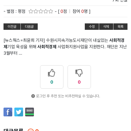
7회 연결
- 별점 : 평점
- [
0
점
|
참여
0
명 ]
이전글
다음글
수정
삭제
목록
[뉴스웍스=최윤희 기자] 수원시지속가능도시재단이 내실있는
사회적경
제
기업 육성을 위해
사회적경제
사업화지원사업을 지원한다. 재단은 지난
3월부터 ...
0
0
로그인 후 추천 또는 비추천하실 수 있습니다.