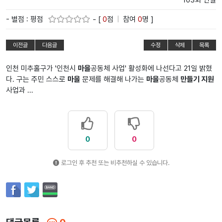
103회 연결
- 별점 : 평점
- [
0
점
|
참여
0
명 ]
이전글
다음글
수정
삭제
목록
인천 미추홀구가 '인천시
마을
공동체 사업' 활성화에 나선다고 21일 밝혔
다. 구는 주민 스스로
마을
문제를 해결해 나가는
마을
공동체
만들기 지원
사업과 ...
0
0
로그인 후 추천 또는 비추천하실 수 있습니다.