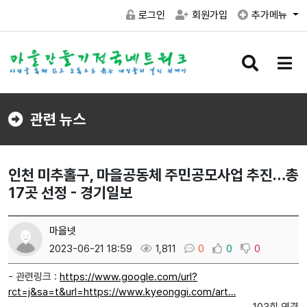
로그인
회원가입
추가메뉴
검
메
색
뉴
버
버
튼
튼
관련 뉴스
인천 미추홀구, 마을공동체 주민공모사업 추진…총
17곳 선정 - 경기일보
마을넷
2023-06-21 18:59
1,811
0
0
0
- 관련링크 :
https://www.google.com/url?
rct=j&sa=t&url=https://www.kyeonggi.com/art…