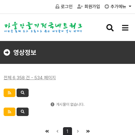
로그인
회원가입
추가메뉴
검
메
색
뉴
버
버
튼
튼
영상정보
전체 6,358 건 - 534 페이지
게시물이 없습니다.
1