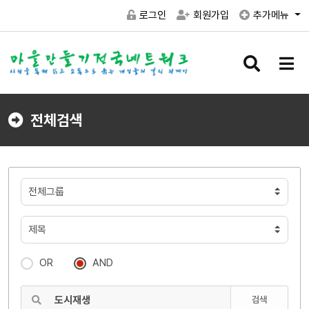
로그인
회원가입
추가메뉴
검
메
색
뉴
버
버
튼
튼
전체검색
OR
AND
검색