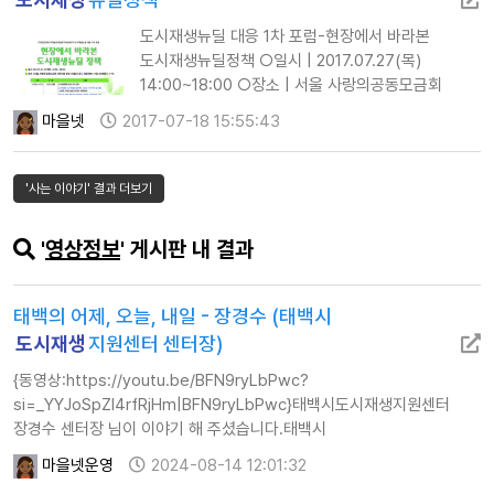
전주시도시재생현장지원센터 임경수 센터장 ○
도시재생뉴딜 대응 1차 포럼-현장에서 바라본
제4주제 : 비상근 현장지원센터장의 활동 사례 (아…
도시재생뉴딜정책 ○일시 | 2017.07.27(목)
14:00~18:00 ○장소 | 서울 사랑의공동모금회
지하1층 강당 (서울시 중구 세종대로 21길 39(정동
마을넷
2017-07-18 15:55:43
1-17)) ○신청 | 도시재생뉴딜대응 1차포럼 사전신청
(필수) 링크: goo.gl/n8hhyd ○주관 |
한국도시재생시민활동가네트워크 준비모임 ○주최 |
'사는 이야기' 결과 더보기
(사)나눔과미래/(사)사회주택협회/
마을만들기전국네트워크/ ○참여단체 | (사)
'
영상정보
' 게시판 내 결과
걷고싶은도시만들기시민연대 / (사)마을과사람/
도시재생주거환경시민연대 / 사회투자지원재단 /
토지…
태백의 어제, 오늘, 내일 - 장경수 (태백시
도시재생
지원센터 센터장)
{동영상:https://youtu.be/BFN9ryLbPwc?
si=_YYJoSpZl4rfRjHm|BFN9ryLbPwc}태백시도시재생지원센터
장경수 센터장 님이 이야기 해 주셨습니다.태백시
태백고생대자연사박물관, 구문소체험마을, 태백시도시재생지원센터가
마을넷운영
2024-08-14 12:01:32
있는 장성동 일대에서 진행된 110회 마을만들기 대화모임 영상