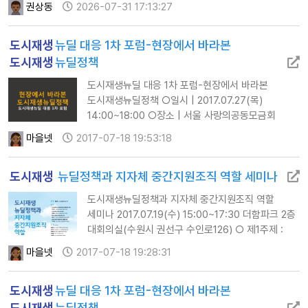
권상동
2026-07-31 17:13:27
마을만들기전국네트워크 공동대표) 공동 검토
도시재생활동가네트워크 · 마을만…
도시재생
뉴딜 대응 1차 포럼-현장에서 바라본
도시재생
뉴딜정책
도시재생뉴딜 대응 1차 포럼-현장에서 바라본
도시재생뉴딜정책 ○일시 | 2017.07.27(목)
14:00~18:00 ○장소 | 서울 사랑의공동모금회
지하1층 강당 (서울시 중구 세종대로 21길 39(정동
마을넷
2017-07-18 19:53:18
1-17)) ○신청 | 포럼 사전신청(필수) :
goo.gl/n8hhyd ○주관 |
도시재생
뉴딜정책과 지자체 중간지원조직 역할 세미나
한국도시재생시민활동가네트워크 준비모임 ○주최 |
(사)나눔과미래/(사)사회주택협회/
도시재생뉴딜정책과 지자체 중간지원조직 역할
마을만들기전국네트워크 #마을 #공동체 #도시재생
세미나 2017.07.19(수) 15:00~17:30 더함파크 2층
#도시재생뉴딜 #마을만들기전국네트워크
대회의실(수원시 권선구 수인로126) ○ 제1주제 :
시지원센터의 현장지원센터 종합운영 사례 (수원시)
마을넷
2017-07-18 19:28:31
발제 : 수원시지속가능도시재단 안상욱 이사장 ○
제2주제 : 시지원센터 자율 운영 사례 (세종시) 발제 :
도시재생
뉴딜 대응 1차 포럼-현장에서 바라본
세종시도시재생지원센터 김동호 센터장 ○ 제3주제 :
현장지원센터 독립 운영 사례 (전주시) 발제 :
도시재생
뉴딜정책