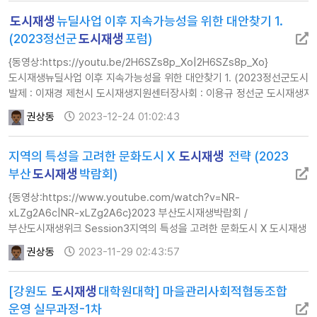
입니다.110회 대화모임은 2024년 7월 12일 ~ 13일
도시재생
뉴딜사업 이후 지속가능성을 위한 대안찾기 1.
태백시도시재생지원센터, 강원랜드 사회공헌재단,
마을만들기전국네트워크가 태백시에서 "소멸위기 지역에서 공동체
(2023정선군
도시재생
포럼)
활동하기" 라는 주제로 함께 이야기…
{동영상:https://youtu.be/2H6SZs8p_Xo|2H6SZs8p_Xo}
도시재생뉴딜사업 이후 지속가능성을 위한 대안찾기 1. (2023정선군도시
발제 : 이재경 제천시 도시재생지원센터장사회 : 이용규 정선군 도시재생지
권상동
2023-12-24 01:02:43
지역의 특성을 고려한 문화도시 X
도시재생
전략 (2023
부산
도시재생
박람회)
{동영상:https://www.youtube.com/watch?v=NR-
xLZg2A6c|NR-xLZg2A6c}2023 부산도시재생박람회 /
부산도시재생위크 Session3지역의 특성을 고려한 문화도시 X 도시재생
전략일시 : 2023.11.11(토) 10:00 ~ 12:00장소 : 부산시민공원 다솜광장
권상동
2023-11-29 02:43:57
(동백꽃방)주최 : 부산광역시주관 : 부산도시재생지원센터협의회 /
부산도시공사
[강원도
도시재생
대학원대학] 마을관리사회적협동조합
운영 실무과정-1차