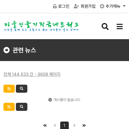
로그인
회원가입
추가메뉴
검
메
색
뉴
버
버
튼
튼
관련 뉴스
전체 144,633 건 - 9608 페이지
게시물이 없습니다.
1