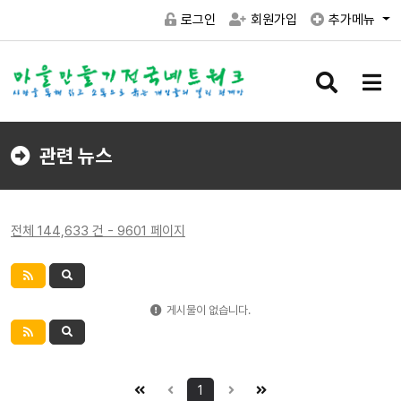
로그인
회원가입
추가메뉴
검
메
색
뉴
버
버
튼
튼
관련 뉴스
전체 144,633 건 - 9601 페이지
게시물이 없습니다.
1