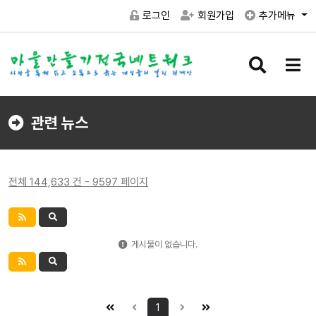
로그인
회원가입
추가메뉴
검
메
색
뉴
버
버
튼
튼
관련 뉴스
전체 144,633 건 - 9597 페이지
게시물이 없습니다.
1