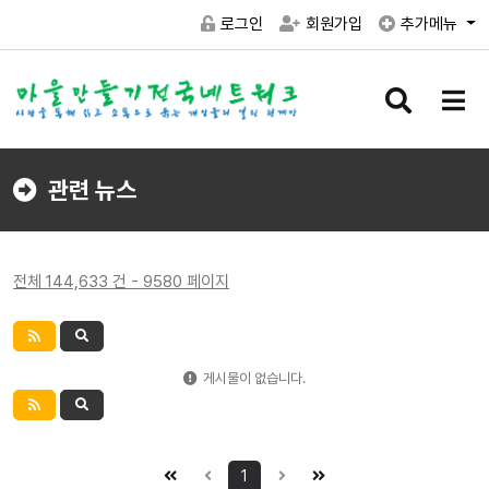
로그인
회원가입
추가메뉴
검
메
색
뉴
버
버
튼
튼
관련 뉴스
전체 144,633 건 - 9580 페이지
게시물이 없습니다.
1