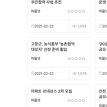
주민참여 사업 추진
운영
마을넷
마을
2021-02-23
1,054
20
고창군, 농식품부 '농촌협약
'2
대상지' 선정 준비 돌입
공모
마을넷
마을
2021-02-23
1,078
20
아파트 르네상스 2차 모집
인천
공모
마을넷
마을