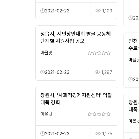
2021-02-23
1,109
20
정읍시, 시민창안대회 발굴 공동체
단계별 지원사업 공모
인천
수료
마을넷
마을
2021-02-23
1,287
20
창원시, '사회적경제지원센터' 역할
대폭 강화
창원
대폭
마을넷
마을
2021-02-23
1,175