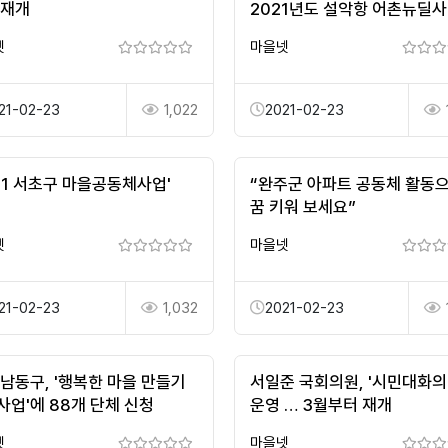
 재개
2021년도 설악항 어촌뉴딜
위수탁 협약 체결 완료
넷
마을넷
21-02-23
1,022
2021-02-23
021 서초구 마을공동체사업'
“완주군 아파트 공동체 활동
꿈 키워 보세요”
넷
마을넷
21-02-23
1,032
2021-02-23
 남동구, '행복한 마을 만들기
서일준 국회의원, '시민대화의 
사업'에 88개 단체 신청
운영 … 3월부터 재개
넷
마을넷