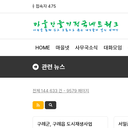
접속자 475
HOME
마을넷
사무국소식
대화모임
관련 뉴스
전체 144,633 건 - 9579 페이지
구례군, 구례읍 도시재생사업
서일