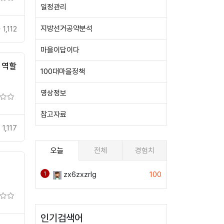
일정관리
지방선거공약분석
1,112
마을이답이다
 역할
100대마을정책
영상정보
참고자료
1,117
오늘
전체
경험치
zx6zxzrlg
100
1
인기검색어