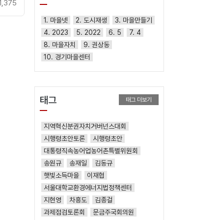
1,375
1. 마을넷
2. 도시재생
3. 마을만들기
4. 2023
5. 2022
6. 5
7. 4
8. 마을자치
9. 권상동
10. 경기마을센터
태그
태그 더보기
지역혁신분권자치거버넌스대회
시행령초안토론
시행령초안
대통령직속농어업농어촌특별위원회
송원규
송재일
김동규
햇빛소득마을
이재협
서울대학교환경에너지법정책센터
지현영
차흥도
김종걸
과제점검토론회
문금주국회의원