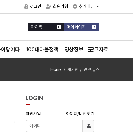
로그인
회원가입
추가메뉴
마이홈
마이페이지
을이답이다
100대마을정책
영상정보
참고자료
Home
게시판
관련 뉴스
LOGIN
회원가입
아이디/비번찾기