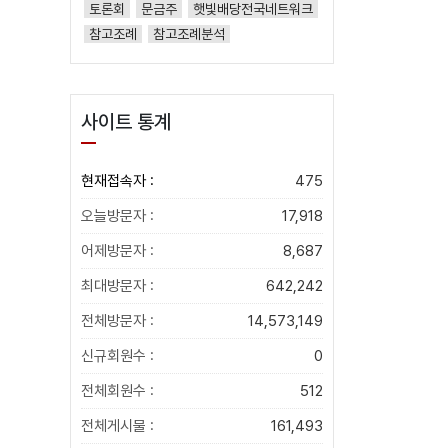
토론회
문금주
햇빛배당전국네트워크
참고조례
참고조례분석
사이트 통계
현재접속자 :
475
오늘방문자 :
17,918
어제방문자 :
8,687
최대방문자 :
642,242
전체방문자 :
14,573,149
신규회원수 :
0
전체회원수 :
512
전체게시물 :
161,493