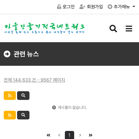
로그인
회원가입
추가메뉴
검
메
색
뉴
버
버
튼
튼
관련 뉴스
전체 144,633 건 - 9567 페이지
게시물이 없습니다.
1