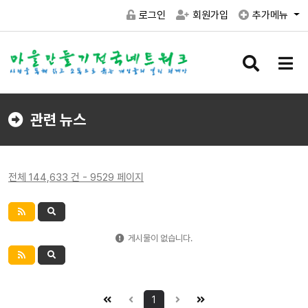
로그인
회원가입
추가메뉴
검
메
색
뉴
버
버
튼
튼
관련 뉴스
전체 144,633 건 - 9529 페이지
게시물이 없습니다.
1