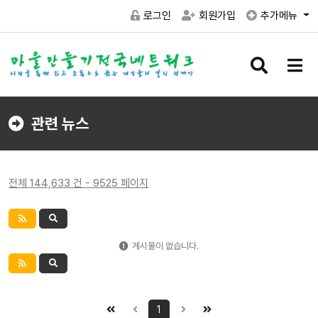
로그인
회원가입
추가메뉴
검
메
색
뉴
버
버
튼
튼
관련 뉴스
전체 144,633 건 - 9525 페이지
게시물이 없습니다.
1