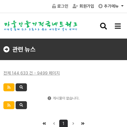
로그인
회원가입
추가메뉴
검
메
색
뉴
버
버
튼
튼
관련 뉴스
전체 144,633 건 - 9499 페이지
게시물이 없습니다.
1