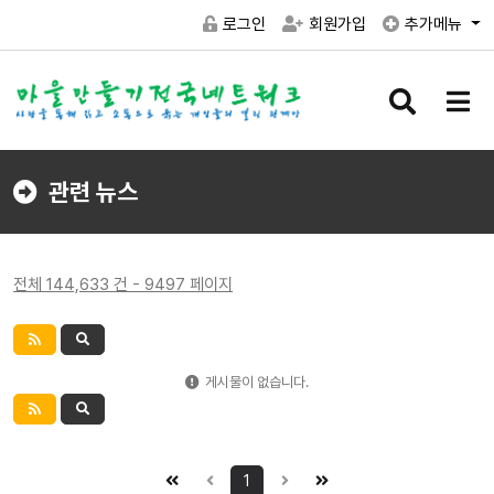
로그인
회원가입
추가메뉴
검
메
색
뉴
버
버
튼
튼
관련 뉴스
전체 144,633 건 - 9497 페이지
게시물이 없습니다.
1