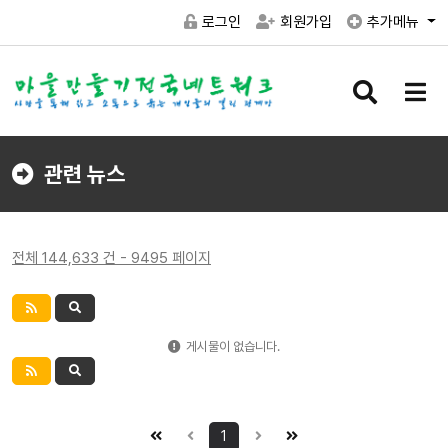
로그인
회원가입
추가메뉴
검
메
색
뉴
버
버
튼
튼
관련 뉴스
전체 144,633 건 - 9495 페이지
게시물이 없습니다.
1