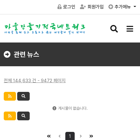
로그인
회원가입
추가메뉴
검
메
색
뉴
버
버
튼
튼
관련 뉴스
전체 144,633 건 - 9472 페이지
게시물이 없습니다.
1