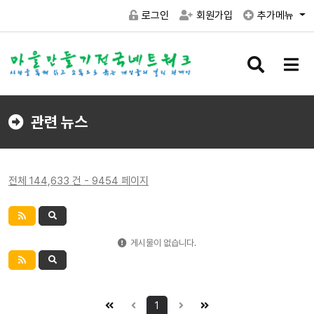
로그인
회원가입
추가메뉴
검
메
색
뉴
버
버
튼
튼
관련 뉴스
전체 144,633 건 - 9454 페이지
게시물이 없습니다.
1