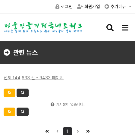
로그인
회원가입
추가메뉴
검
메
색
뉴
버
버
튼
튼
관련 뉴스
전체 144,633 건 - 9433 페이지
게시물이 없습니다.
1