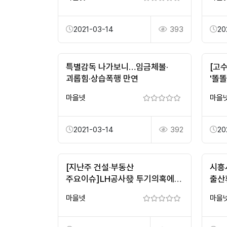
2021-03-14
393
20
특별감독 나가보니…임금체볼·
[고
괴롭힘·상습폭행 만연
'똘똘
마을넷
마을
2021-03-14
392
20
[지난주 건설‧부동산
시흥
주요이슈]LH공사發 투기의혹에
출산
'시한부' 된 국토부…전국 아파트‧
채용
마을넷
마을
전셋값 '요지 ...