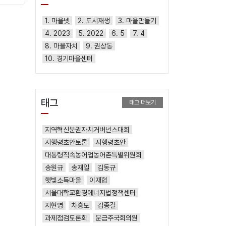
1. 마을넷
2. 도시재생
3. 마을만들기
4. 2023
5. 2022
6. 5
7. 4
8. 마을자치
9. 권상동
10. 경기마을센터
태그
태그 더보기
지역혁신분권자치거버넌스대회
시행령초안토론
시행령초안
대통령직속농어업농어촌특별위원회
송원규
송재일
김동규
햇빛소득마을
이재협
서울대학교환경에너지법정책센터
지현영
차흥도
김종걸
과제점검토론회
문금주국회의원