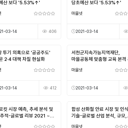
산 보다 '5.53%↑'
당초예산 보다 '5.53%↑'
넷
마을넷
21-03-14
406
2021-03-14
땅 투기 의혹으로 '공공주도'
서천군지속가능지역재단,
 2·4 대책 차질 현실화
마을공동체 맞춤형 교육 본격
> 뉴스 | 서천일보 -
넷
마을넷
seocheonilbo.k…
21-03-14
412
2021-03-14
로킷 시장 예측, 추세 분석 및
합성 산화철 안료 시장 및 인
추적-글로벌 리뷰 2021 ~
기술-글로벌 산업 분석, 규모,
8
점유율, 성장, 동향 및 예측 20
넷
마을넷