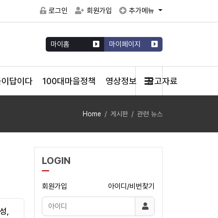
로그인
회원가입
추가메뉴
마이홈
마이페이지
을이답이다
100대마을정책
영상정보
참고자료
Home
게시판
관련 뉴스
LOGIN
회원가입
아이디/비번찾기
성,