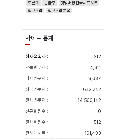
토론회
문금주
햇빛배당전국네트워크
참고조례
참고조례분석
사이트 통계
현재접속자 :
312
오늘방문자 :
4,911
어제방문자 :
8,687
최대방문자 :
642,242
전체방문자 :
14,560,142
신규회원수 :
0
전체회원수 :
512
전체게시물 :
161,493