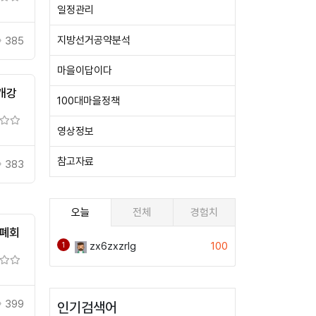
일정관리
지방선거공약분석
385
마을이답이다
개강
100대마을정책
영상정보
참고자료
383
오늘
전체
경험치
 폐회
zx6zxzrlg
100
1
399
인기검색어