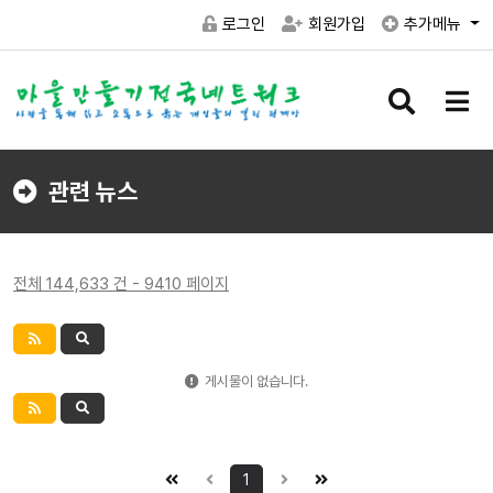
로그인
회원가입
추가메뉴
검
메
색
뉴
버
버
튼
튼
관련 뉴스
전체 144,633 건 - 9410 페이지
게시물이 없습니다.
1