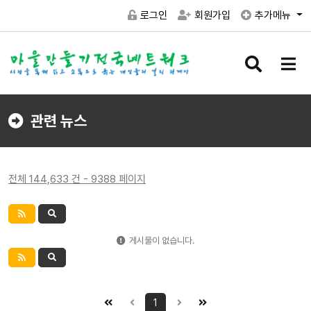
로그인
회원가입
추가메뉴
검
메
색
뉴
버
버
튼
튼
관련 뉴스
전체 144,633 건 - 9388 페이지
게시물이 없습니다.
1