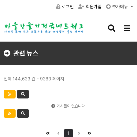
로그인
회원가입
추가메뉴
검
메
색
뉴
버
버
튼
튼
관련 뉴스
전체 144,633 건 - 9383 페이지
게시물이 없습니다.
1