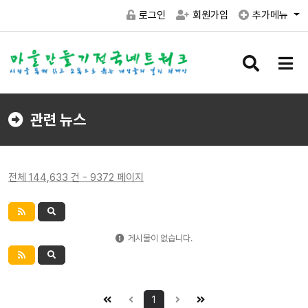
로그인
회원가입
추가메뉴
검
메
색
뉴
버
버
튼
튼
관련 뉴스
전체 144,633 건 - 9372 페이지
게시물이 없습니다.
1