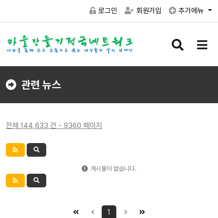
로그인
회원가입
추가메뉴
검
메
색
뉴
버
버
튼
튼
관련 뉴스
전체 144,633 건 - 9360 페이지
게시물이 없습니다.
1