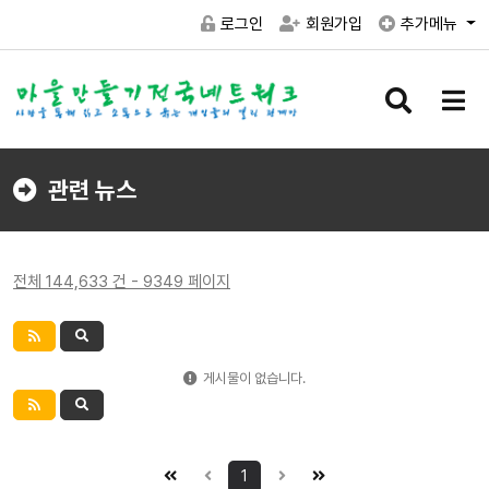
로그인
회원가입
추가메뉴
검
메
색
뉴
버
버
튼
튼
관련 뉴스
전체 144,633 건 - 9349 페이지
게시물이 없습니다.
1