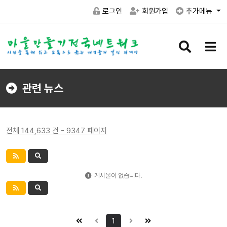
로그인
회원가입
추가메뉴
검
메
색
뉴
버
버
튼
튼
관련 뉴스
전체 144,633 건 - 9347 페이지
게시물이 없습니다.
1