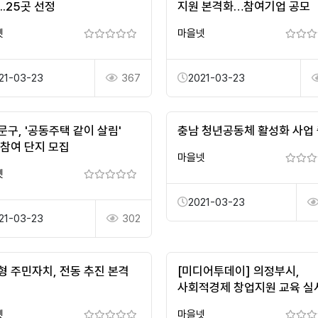
..25곳 선정
지원 본격화…참여기업 공모
넷
마을넷
21-03-23
367
2021-03-23
문구, '공동주택 같이 살림'
충남 청년공동체 활성화 사업
 참여 단지 모집
마을넷
넷
2021-03-23
21-03-23
302
형 주민자치, 전동 추진 본격
[미디어투데이] 의정부시,
사회적경제 창업지원 교육 실
넷
마을넷