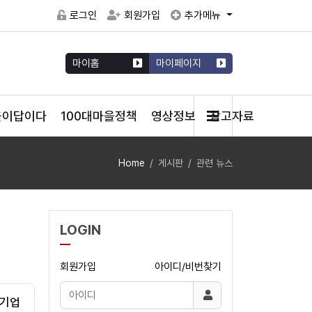
로그인
회원가입
추가메뉴
마이홈
마이페이지
을이답이다
100대마을정책
영상정보
참고자료
Home
게시판
관련 뉴스
LOGIN
회원가입
아이디/비번찾기
제기업