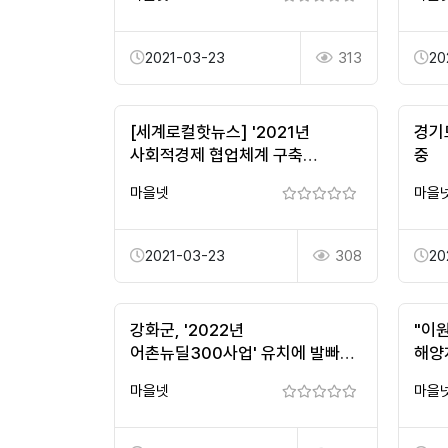
2021-03-23
313
20
[세계로컬핫뉴스] '2021년
경기
사회적경제 협업체계 구축
중
공모사업' 2건 선정
마을넷
마을
2021-03-23
308
20
강화군, '2022년
"이
어촌뉴딜300사업' 유치에 발빠른
해양
대응
마을넷
마을