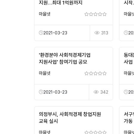
지원…최대 1억원까지
시작.
마을넷
마을
2021-03-23
313
20
'환경분야 사회적경제기업
동대
지원사업' 참여기업 공모
사업
마을넷
마을
2021-03-23
342
20
의정부시, 사회적경제 창업지원
서구
교육 실시
가동
마을넷
마을