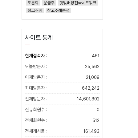
토론회
문금주
햇빛배당전국네트워크
참고조례
참고조례분석
사이트 통계
현재접속자 :
461
오늘방문자 :
25,562
어제방문자 :
21,009
최대방문자 :
642,242
전체방문자 :
14,601,802
신규회원수 :
0
전체회원수 :
512
전체게시물 :
161,493