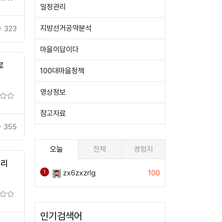
일정관리
지방선거공약분석
323
마을이답이다
로
100대마을정책
영상정보
참고자료
355
오늘
전체
경험치
미리
zx6zxzrlg
100
1
인기검색어