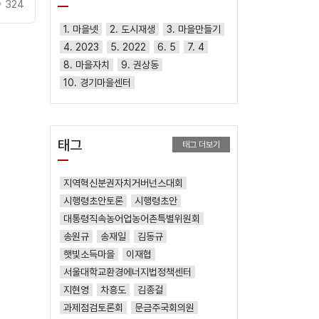
324
1. 마을넷
2. 도시재생
3. 마을만들기
4. 2023
5. 2022
6. 5
7. 4
8. 마을자치
9. 권상동
10. 경기마을센터
태그
태그 더보기
지역혁신분권자치거버넌스대회
시행령초안토론
시행령초안
대통령직속농어업농어촌특별위원회
송원규
송재일
김동규
햇빛소득마을
이재협
서울대학교환경에너지법정책센터
지현영
차흥도
김종걸
과제점검토론회
문금주국회의원